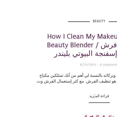
BEAUTY
How I Clean My Makeu
Beauty Blender / كيف أنظف فرش
سفنجة البيوتي بليندر
8/29/2015 -
8 comment
وبركاته بالنسبة لي أهم من أنك تمتلكين مكياج
قراءة المـَزيد