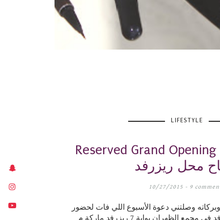
LIFESTYLE
Reserved Grand Open/ إيفينت
اح محل ريزرفد
10/27/2015 -
9 commen
وبركاته وصلتني دعوة الأسبوع اللي فات لحضور