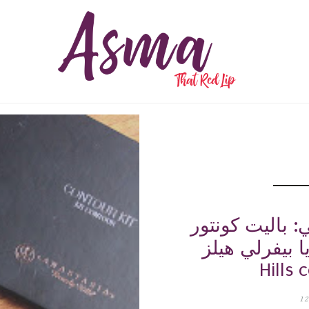
 باليت كونتور
لي هيلز Anastasia Beverly
Hills 
12