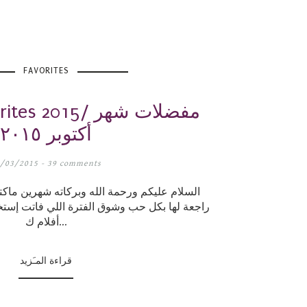
FAVORITES
r Favorites 2015
أكتوبر ٢٠١٥
/03/2015 -
39 comments
السلام عليكم ورحمة الله وبركاته شهرين ماك
راجعة لها بكل حب وشوق الفترة اللي فاتت إس
أفلام ك...
قراءة المـَزيد