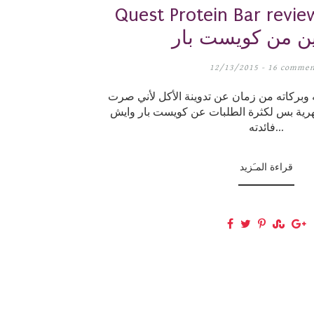
Quest Protein Bar rev ريفيو لألواح
ين من كويست بار
12/13/2015 -
16 commen
 وبركاته من زمان عن تدوينة الأكل لأني صرت
هرية بس لكثرة الطلبات عن كويست بار وايش
فائدته...
قراءة المـَزيد