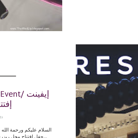
ing Event
إفتت
ts
السلام عليكم ورحمة الله 
حفل إفتتاح محل ريزرفد في مجمع الظهران بوابة 7 ريزرفد ماركة م...