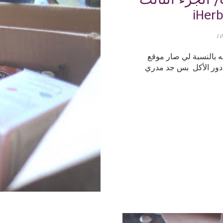
iHer
10
بة لي صار موقع iHerb إدمان
 دور الأكل بس جد مدري