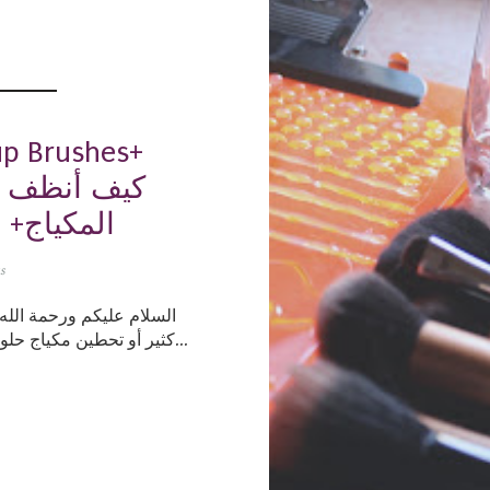
p Brushes+
المكياج+ إ
s
السلام عليكم ورحمة الله 
كثير أو تحطين مكياج حلو هو تنظيف الفرش مع كثر إستعمال الفرش وت...