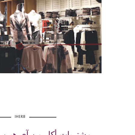
IHERB
مشتريات أكل من آي هيرب/ 