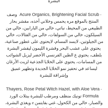
البشرة
Acure Organics, Brightening Facial Scrub
-
وصف
المنتج بالموقع مره يحمس وخلاني أخذه، مقشر بحار
الطبيعي من المحيط، نباتي، خالي من البارابين، خالي من
السيلكون، خالي من السولفات، خالي من الفثالات، خالي
من الجيلوتين، لايسد المسام، لايحتوى على عطور صناعية،
يحتوي على عشب البحر وقشرة الليمون ليقشر البشرة
بلطف، يحتوي ع الطين الفرنسي الأخضر ليزيل الشوائب
من المسامات، يحتوي على الخلايا الجذعية لزيت الأرغان
ليساعد في تحفيز نمو الخلايا الجديدة وتطهير عميق
وإشراقة للبشرة
Thayers, Rose Petal Witch Hazel, with Aloe Vera
-
Formula
تونيك منظف ومرطب للبشرة ببتلات الورد
والصبار، خالي من الكحول، غني بفايتمن e ويغذي البشرة،