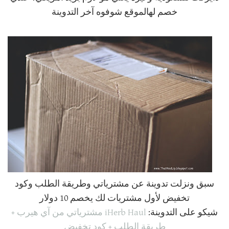
خصم لهالموقع شوفوه آخر التدوينة
سبق ونزلت تدوينة عن مشترياتي وطريقة الطلب وكود
تخفيض لأول مشتريات لك يخصم 10 دولار
شيكو على التدوينة:
iHerb Haul مشترياتي من آي هيرب +
طريقة الطلب + كود تخفيض