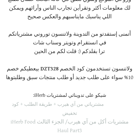
لك معلومات أكثر وتقرأين تجارب الناس وأرائهم ويمكن
اللي يناسبك مايناسبهم والعكس صحيح
أتمنى إستفدتو من التدوينة ولاتنسون توروني مشترياتكم
في انستقرام وتويتر وسناب شات
ترا بقلدكم (: قلت لكم من الحين
ولاتنسون تستخدمون كود الخصم
DZT328
بيعطيكم خصم
10% سواء على طلب جديد أو طلب منتجات سبق وطلبتوها
شيكو على تدويناتي لمشتريات iHerb:
iHerb Haul مشترياتي من آي هيرب + طريقة الطلب + كود
تخفيض
مشتريات أكل من آي هيرب/ الجزء الثالث iHerb Food
Haul Part3