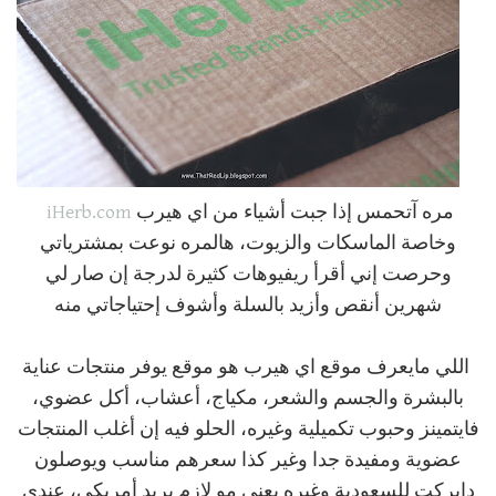
مره آتحمس إذا جبت أشياء من اي هيرب
iHerb.com
وخاصة الماسكات والزيوت، هالمره نوعت بمشترياتي
وحرصت إني أقرأ ريفيوهات كثيرة لدرجة إن صار لي
شهرين أنقص وأزيد بالسلة وأشوف إحتياجاتي منه
اللي مايعرف موقع اي هيرب هو موقع يوفر منتجات عناية
بالبشرة والجسم والشعر، مكياج، أعشاب، أكل عضوي،
فايتمينز وحبوب تكميلية وغيره، الحلو فيه إن أغلب المنتجات
عضوية ومفيدة جدا وغير كذا سعرهم مناسب ويوصلون
دايركت للسعودية وغيره يعني مو لازم بريد أمريكي، عندي