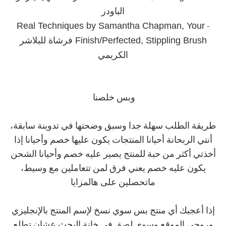
الباودر
Real Techniques by Samantha Chapman, Your
-
Finish/Perfected, Stippling Brush فرشاة للبلاشر
الكريمي
وبس خلصنا
طريقة الطلب سهلة جدا وسبق وضحتها في تدوينة سابقة،
أنتي الربحانة أحيانا المنتجات يكون عليها خصم وأحيانا إذا
أخذتي أكثر من حبة للمنتج يصير عليه خصم وأحيانا الشحن
يكون عليه خصم يعني فرق لمن تتعاملين مع وسيط،
ماتحصلين على هالمزايا
إذا أعجبك أي منتج بس سوي نسخ لإسم المنتج بالإنجليزي
وروحي الموقع وسوي لصق في خانة البحث عشان تطلع