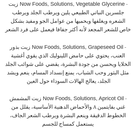
Now Foods, Solutions, Vegetable Glycerine
-
زيت
جلسرين النباتي الطبيعي يلين ويرطب الجلد ويرطب
الشعره ويغلفها ويحميها من عوامل الجو ومفيد بشكل
خاص للشعر المجعد لأنه أكثر جفافا فيعمل على فرد الشعر
Now Foods, Solutions, Grapeseed Oil
-
زيت بذور
العنب، يحتوي على حامض اللينوليك الذي يقوي أغشية
الخلايا ويحسن من جودة البشرة، يقضي على شوائب الجلد
مثل البثور وحب الشباب، يمنع إنسداد المسام، ينعم ويشد
الجلد، يعالج الهالات السوداء حول العين
Now Foods, Solutions, Apricot Oil
-
زيت المشمش
غني بفايتمين A والأحماض الدهنية الأساسية، يقلل من
الخطوط الدقيقة وينعم البشرة ويرطب الشعر الجاف،
يستعمل كمساج للجسم