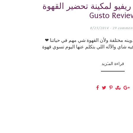
ريفيو لمكينة تحضير القهوة Nescafe Dolce
Gusto Revie
8/23/2014 -
29 commen
وينه مختلفة ولأن القهوة شي مهم في حياتنا ❤
قراءة المـَزيد