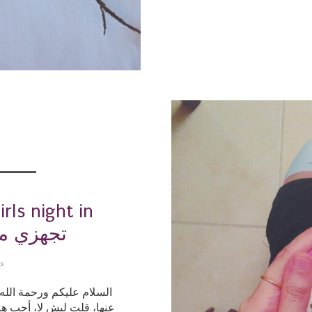
ls night in
تجهزي مع
s
السلام عليكم ورحمة الله
عنها، قلت ليش لا، أحب هال