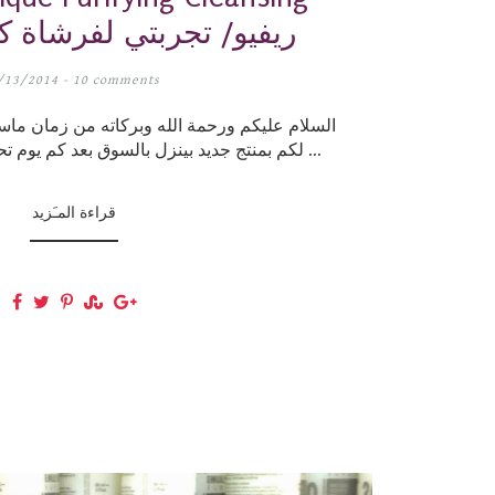
Brush ريفيو/ تجربتي لفرشاة ك
/13/2014 -
10 comments
السلام عليكم ورحمة الله وبركاته من زمان ماس
لكم بمنتج جديد بينزل بالسوق بعد كم يوم تحديدا في 15 أوقست اللي ...
قراءة المـَزيد