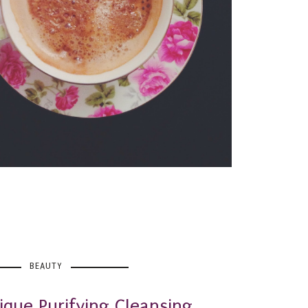
BEAUTY
ique Purifying Cleansing