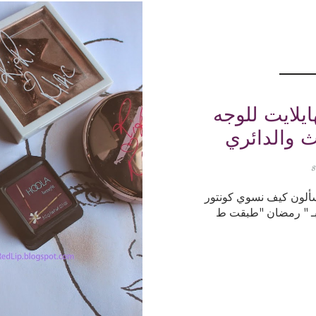
يلايت للوجه
ث والدائري
يسألون كيف نسوي كونتور