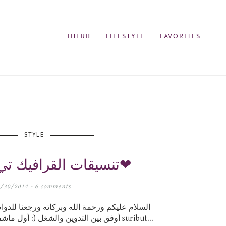
IHERB
LIFESTYLE
FAVORITES
STYLE
تنسيقات القرافيك تي شيرت ❤ـ❤
8/30/2014 -
6 comments
السلام عليكم ورحمة الله وبركاته ورجعنا للدوا
أوفق بين التدوين والشغل (: أول ماشفت هالتي شيرت في موقع suribut...