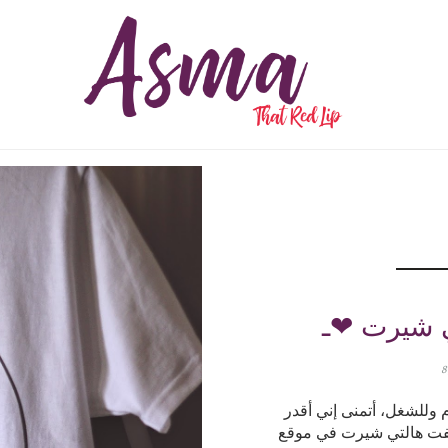
م وللشغل، أتمنى إني أقدر