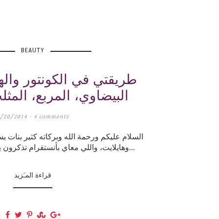
BEAUTY
طريقتي في الكونتور والها
البيضاوي، المربع، المثل
8/20/2014 -
4 comments
السلام عليكم ورحمة الله وبركاته كثير بنات 
وهايلايت، واللي معاي بأنستقرام تذكرون بـ " رمضان "طبقت ط...
قراءة المـَزيد