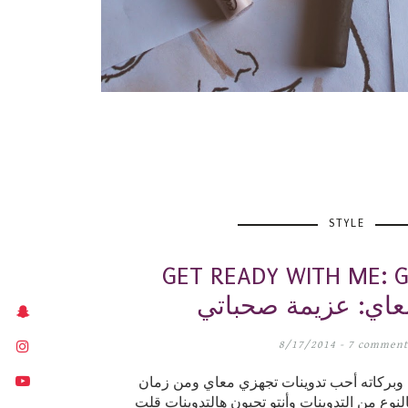
STYLE
GET READY WITH ME: Gir
اي: عزيمة صحباتي
8/17/2014 -
7 comment
 وبركاته أحب تدوينات تجهزي معاي ومن زمان
نوع من التدوينات وأنتو تحبون هالتدوينات قلت