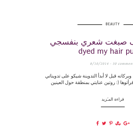
BEAUTY
صبغت شعري بنفسجي ❤ How I
dyed my hair pu
8/10/2014 -
30 commen
بركاته قبل لا أبدأ التدوينة شيكو على تدويناتي
قراءة المـَزيد