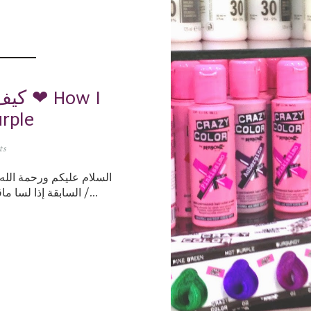
كيف 
rple
ts
السلام عليكم ورحمة الله و
السابقة إذا لسا ماقرأتوها (: روتين عنايتي بمنطقة حول العينين /...