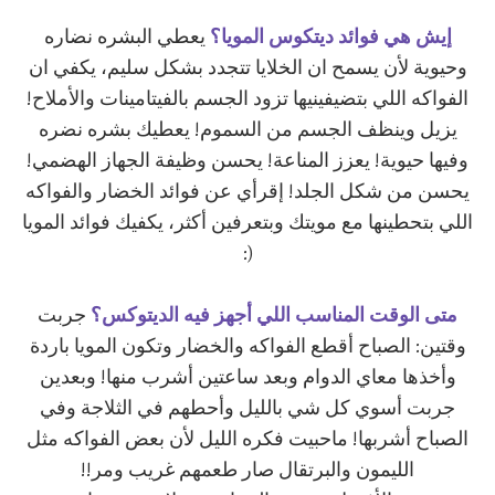
إيش هي فوائد ديتكوس المويا؟
يعطي البشره نضاره
وحيوية لأن يسمح ان الخلايا تتجدد بشكل سليم، يكفي ان
الفواكه اللي بتضيفينيها تزود الجسم بالفيتامينات والأملاح!
يزيل وينظف الجسم من السموم! يعطيك بشره نضره
وفيها حيوية! يعزز المناعة! يحسن وظيفة الجهاز الهضمي!
يحسن من شكل الجلد! إقرأي عن فوائد الخضار والفواكه
اللي بتحطينها مع مويتك وبتعرفين أكثر، يكفيك فوائد المويا
(:
متى الوقت المناسب اللي أجهز فيه الديتوكس؟
جربت
وقتين: الصباح أقطع الفواكه والخضار وتكون المويا باردة
وأخذها معاي الدوام وبعد ساعتين أشرب منها! وبعدين
جربت أسوي كل شي بالليل وأحطهم في الثلاجة وفي
الصباح أشربها! ماحبيت فكره الليل لأن بعض الفواكه مثل
الليمون والبرتقال صار طعمهم غريب ومر!!