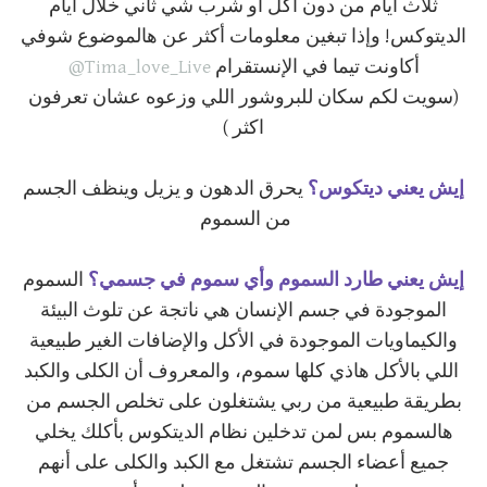
ثلاث أيام من دون أكل أو شرب شي ثاني خلال ايام
الديتوكس! وإذا تبغين معلومات أكثر عن هالموضوع شوفي
أكاونت تيما في الإنستقرام
Tima_love_Live@
(سويت لكم سكان للبروشور اللي وزعوه عشان تعرفون
اكثر )
إيش يعني ديتكوس؟
يحرق الدهون و يزيل وينظف الجسم
من السموم
إيش يعني طارد السموم وأي سموم في جسمي؟
السموم
الموجودة في جسم الإنسان هي ناتجة عن تلوث البيئة
والكيماويات الموجودة في الأكل والإضافات الغير طبيعية
اللي بالأكل هاذي كلها سموم، والمعروف أن الكلى والكبد
بطريقة طبيعية من ربي يشتغلون على تخلص الجسم من
هالسموم بس لمن تدخلين نظام الديتكوس بأكلك يخلي
جميع أعضاء الجسم تشتغل مع الكبد والكلى على أنهم