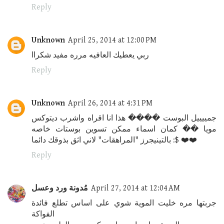
Reply
Unknown
April 25, 2014 at 12:00 PM
ربي يعطيك العافيه مرره مفيد شكراا
Reply
Unknown
April 26, 2014 at 4:31 PM
جمييييل البوست ���� هذا انا اقراه واشرب ديتوكس
مويا �� كمان اسماء ممكن تسوين بوستات خاصه
بالتينيجرز "المراهقات" لاني اثق بذوقك دائما :$ ❤️❤️
Reply
April 27, 2014 at 12:04 AM
مُدونة ورد وعسل
جربتها مره خليت الموية شوي على اساس تطلع فائدة
الفواكة