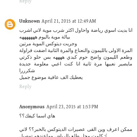
Reply
Unknown
April 21, 2015 at 12:49 AM
انا بديت اسوي رياضة واحاول اكثر شرب موية لاني اشرب
بيالة موية باليوم هههههههه
وجربت ديتوكس الموية مرتين
المرة الاولى بالليمون والنعناع والمرة الثانية اضفت فراولة
وطعم الليمون واضح حوم كبدي ههههه بس حلو ذكرتي
مايصير نعبيها مرة ثانية انا كنت اعبي معلومة جديدة
شكرررا
يعطيك الف عافية موضوع جميل
Reply
Anonymous
April 23, 2015 at 1:53 PM
هاي اسما كيفك؟؟
ممكن اعرف وين القى عصيرات الديتوكس بالخبر؟؟ لاني
كلمت محل طلع بالرياض وماعندهم توصيل :(