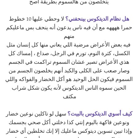
يتخلصون من هالسموم بطريقة أصح
هل نظام الديتكوس بينحفني؟
لا وحطي عليها 10 خطوط
حمرا ههههه مع أن فيه ناس يدعون أنه ينحف بس ماعليكم
منهم
فيه بعض الأعراض مرضية اللي يعاني منها كل إنسان مثل
الكسل، كثرة النوم، تورم في الرجل، صداع ، إمساك كل
هذي الأعراض تصير عشان السموم تراكمت في الجسم
وصار صعب على الكلى والكبد أنهم يخلصون الجسم من
السموم فيكون الحل الوحيد هو أكل الخضار والفواكه واللي
الحين سموه الناس الديتكوس لأنه يكون شكل شراب
مكثف
كيف أسوي الديتكوس بالبيت؟
سهل لو تاكلين نوعين خضار
ونوعين فاكهة باليوم إنتي كذا دخلتي أكل صحي بجسمك
وإذا تبين تسوين ديتوكس ماعليك إلا إنك تخلطين أي خضار