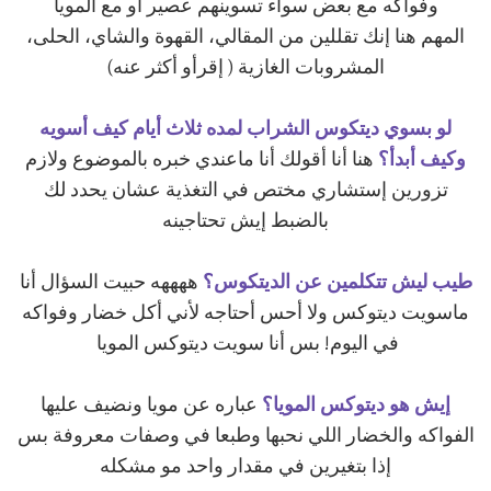
وفواكه مع بعض سواء تسوينهم عصير أو مع المويا
المهم هنا إنك تقللين من المقالي، القهوة والشاي، الحلى،
المشروبات الغازية ( إقرأو أكثر عنه)
لو بسوي ديتكوس الشراب لمده ثلاث أيام كيف أسويه
وكيف أبدأ؟
هنا أنا أقولك أنا ماعندي خبره بالموضوع ولازم
تزورين إستشاري مختص في التغذية عشان يحدد لك
بالضبط إيش تحتاجينه
طيب ليش تتكلمين عن الديتكوس؟
ههههه حبيت السؤال أنا
ماسويت ديتوكس ولا أحس أحتاجه لأني أكل خضار وفواكه
في اليوم! بس أنا سويت ديتوكس المويا
إيش هو ديتوكس المويا؟
عباره عن مويا ونضيف عليها
الفواكه والخضار اللي نحبها وطبعا في وصفات معروفة بس
إذا بتغيرين في مقدار واحد مو مشكله