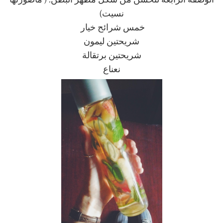
الوصفة الرابعة لتحسن من شكل مظهر البطن: ( ماصورتها
نسيت)
خمس شرائح خيار
شريحتين ليمون
شريحتين برتقالة
نعناع