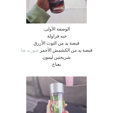
الوصفة الأولى:
حبه فراولة
قبضة يد من التوت الأزرق
قبضة يد من الكشمش الأحمر
صورته هنا
شريحتين ليمون
نعناع