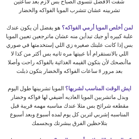
شفت الأفضل تتسوى الصباح بس لازم بعد ساعتين
تشربينه عشان تتشرب المويا الفواكه والخضار
لمن أخلص المويا أرمي الفواكه؟
هو يفضل أن يكون عندك
علبة كبيره أو جيك تبدأين منه عشان ماترجعين تعبين المويا
بس إذا كانت علبتك صغيره زي اللي إستخدمتها في صوري
اللي بالانستقرام أنا عبيتها مره ثانيه بس أكثر من كذا لا
ماأنصحك لأن بتكون القيمه الغذائية بالفواكه راحت وأصلا
بعد مرور 8 ساعات الفواكه والخضار بتكون ذبلت
ايش الوقت المناسب لشربها؟
المويا تشربينها طول اليوم
وبدل ماتشربين المويا العاديه أضيفي لها فواكه وخضار
مقطعه شرائح بس مثلا عندك مناسبه مهمه قريبة قبل
المناسبه إشربي لترين كل يوم لمده أسبوع وبعد أسبوع
بتلاحظين الفرق ببشرتك وبجسمك