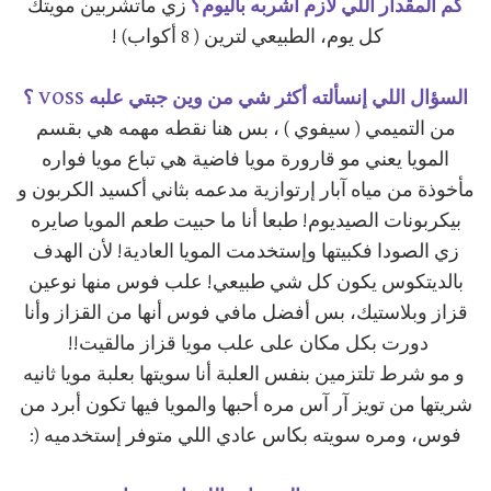
كم المقدار اللي لازم أشربه باليوم؟
زي ماتشربين مويتك
كل يوم، الطبيعي لترين ( 8 أكواب) !
السؤال اللي إنسألته أكثر شي من وين جبتي علبه VOSS ؟
من التميمي ( سيفوي ) ، بس هنا نقطه مهمه هي بقسم
المويا يعني مو قارورة مويا فاضية هي تباع مويا فواره
مأخوذة من مياه آبار إرتوازية مدعمه بثاني أكسيد الكربون و
بيكربونات الصيديوم! طبعا أنا ما حبيت طعم المويا صايره
زي الصودا فكبيتها وإستخدمت المويا العادية! لأن الهدف
بالديتكوس يكون كل شي طبيعي! علب فوس منها نوعين
قزاز وبلاستيك، بس أفضل مافي فوس أنها من القزاز وأنا
دورت بكل مكان على علب مويا قزاز مالقيت!!
و مو شرط تلتزمين بنفس العلبة أنا سويتها بعلبة مويا ثانيه
شريتها من تويز آر آس مره أحبها والمويا فيها تكون أبرد من
فوس، ومره سويته بكاس عادي اللي متوفر إستخدميه (: