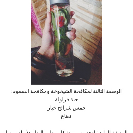
الوصفة الثالثة لمكافحة الشيخوخة ومكافحة السموم:
حبة فراولة
خمس شرائح خيار
نعناع