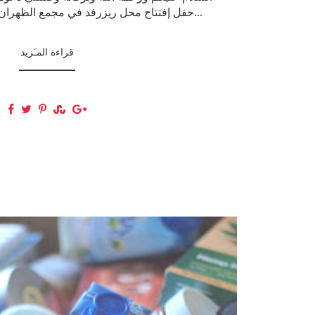
حفل إفتتاح محل ريزرفد في مجمع الظهران بوابة 7 ريزرفد ماركة م...
قراءة المـَزيد