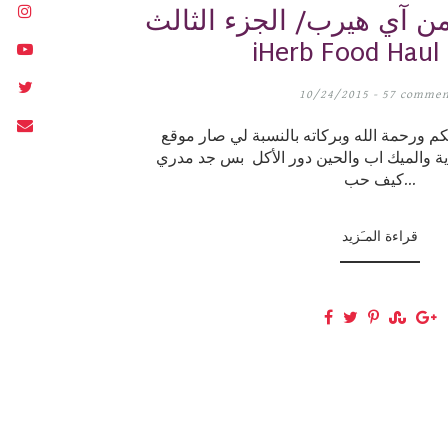
ن آي هيرب/ الجزء الثالث
iHerb Food Haul 
10/24/2015 -
57 commen
ورحمة الله وبركاته بالنسبة لي صار موقع iHerb إدمان
ة والميك اب والحين دور الأكل بس جد مدري
كيف حب...
قراءة المـَزيد