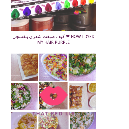
كيف صبغت شعري بنفسجي ❤ HOW I DYED
MY HAIR PURPLE