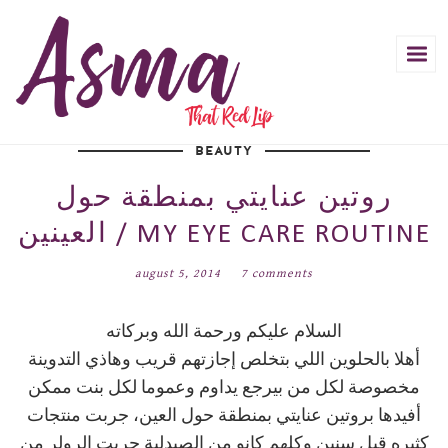
BEAUTY
روتين عنايتي بمنطقة حول
العينين / MY EYE CARE ROUTINE
august 5, 2014
7 comments
السلام عليكم ورحمة الله وبركاته
أهلا بالحلوين اللي بتخلص إجازتهم قريب وهاذي التدوينة
مخصوصة لكل من بيرجع يداوم وعموما لكل بنت ممكن
أفيدها بروتين عنايتي بمنطقة حول العين، جربت منتجات
كثيره قبل سنين وكلهم كانو من الصيدلية جربت الرولر من