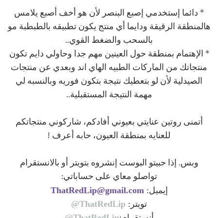
* دائما إستخدمي إصبع البنصر لأن هو أخف أصبع يلامس
هالمنطقة الرقيقة ودايما أي منتج يكون تطبيقه بالطبطبة مو
بالسحب والضغط القوي..
* الإهتمام بمنطقة حول العينين مهم جدا وحاولي دايم تكون
منتجاتك من الماركات الطبيه الهاي اند وبعدي عن منتجات
الصيدلية لأن لو بتعطيك نتيجة بتكون فوريه وبالنسبه لي
مهمة النتيجة المستقبلية..
أتمنى روتين عنايتي بعيوني أفادكم، شاركوني منتجاتكم
للعنايه بمنطقة العيون، حابه أعرف !
وبس. إذا حبيتو البوست إنشروه بتويتر أو بالانستقرام
تواصلو معاي على حساباتي:
إيميل:
ThatRedLip@gmail.com
تويتر:
ThatRedLip@
أنستقرام:
ThatRedLip@