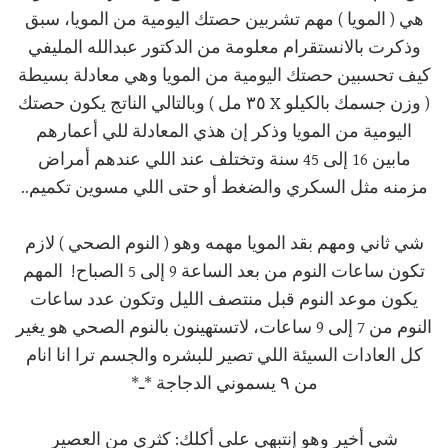
هي ( المويا ) مهم تشربين حصتك اليومية من المويا، سبق
وذكرت بالانستقرام معلومة من الدكتور عبدالله المليفي
كيف تحسبين حصتك اليومية من المويا وهي معادلة بسيطة
( وزن جسمك بالكيلو X ٣٥ مل ) وبالتالي الناتج يكون حصتك
اليومية من المويا وذكر إن هذي المعادلة للي أعمارهم
مابين 16 إلى 45 سنة وتختلف عند اللي عندهم أمراض
مزمنه مثل السكري والضغط أو حتى اللي مسوين تكميم..
شي ثاني ومهم بقد المويا مهمه وهو ( النوم الصحي ) لازم
تكون ساعات النوم من بعد الساعة 9 إلى 5 الصباح! المهم
يكون موعد النوم قبل منتصف الليل وتكون عدد ساعات
النوم من 7 إلى 9 ساعات، لاتستهينون بالنوم الصحي هو يغير
كل العادات السيئة اللي تصير للبشره والجسم ترا انا انام
من ٩ يسموني الدجاجة *ـ*
شي أخير وهو إنتبهي على أكلك: كثري من العصير