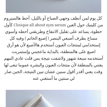
كل يوم لمن أنظف وجهي الصباح أو بالليل، أحط هالسيروم
من كلينيك حول العين Clinique all about eyes serum كأول
خطوة، يساعد على تقليل الانتفاخ وطريقتي أحطه وأسوي
مساج بطرف أصبعي البنصر ( إصبع الخاتم ) وفيه كل
إستخدامي لمنتجات العيون أستخدم هالأصبع لأن هو أرق
اصبع على هالمنطقة، بالبداية ماعجبني وإستمريت
أستخدمه سبعة شهور ولاشفت نتيجة بس قلت عادي المهم
يعتني بالمنطقة لأن منتجات العيون والبشره عموما تبغى لها
وقت يعني أقدر أقول سنين عشان تبين النتيجة، الحين صار
لي سنتين ما أستغني عنه