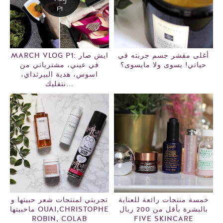
أغلى مقشر جسم جربته في
MARCH VLOG P1: ايش صار
حياتي! يسوى ولا مايسوى؟
في عيني، مشترياتي من
اسوس، هدية البيرثداي،
نتفليك...
خمسة منتجات رائعة للعناية
تجربتي لمنتجات شعر حبيتها و
بالبشرة بأقل من 200 ريال
ماحبيتها OUAI,CHRISTOPHE
ROBIN, COLAB
FIVE SKINCARE