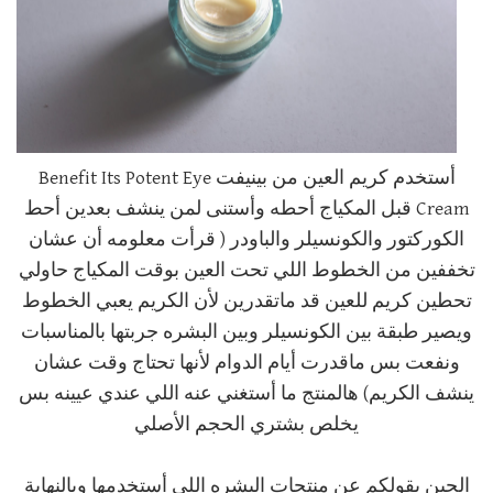
أستخدم كريم العين من بينيفت Benefit Its Potent Eye
Cream قبل المكياج أحطه وأستنى لمن ينشف بعدين أحط
الكوركتور والكونسيلر والباودر ( قرأت معلومه أن عشان
تخففين من الخطوط اللي تحت العين بوقت المكياج حاولي
تحطين كريم للعين قد ماتقدرين لأن الكريم يعبي الخطوط
ويصير طبقة بين الكونسيلر وبين البشره جربتها بالمناسبات
ونفعت بس ماقدرت أيام الدوام لأنها تحتاج وقت عشان
ينشف الكريم) هالمنتج ما أستغني عنه اللي عندي عيينه بس
يخلص بشتري الحجم الأصلي
الحين بقولكم عن منتجات البشره اللي أستخدمها وبالنهاية