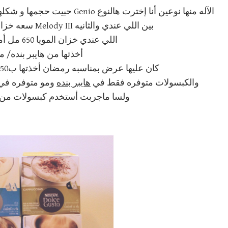
الآله منها نوعين أنا إخترت هالن
بين اللي عندي والثانيه Melody III سعه خزان المويا + السعر فرق 100 ريال
اللي عندي خزان المويا 650 مل أما النوع الثاني 1,3 ليتر
أخذتها من هايبر بنده/ 
كان عليها عرض بمناسبه رمضان أخذتها ب750 وسعرها قبل العرض 850 أتوقع
والكبسولات متوفره فقط في
هايبر بنده
ومو متوفره في 
ولسا ماجربت أستخدم كبسولات من ش