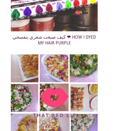
كيف صبغت شعري بنفسجي ❤ HOW I DYED
MY HAIR PURPLE