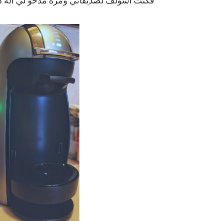
فكنت أسولف لصديقاتي ومره مدحو لي آله 