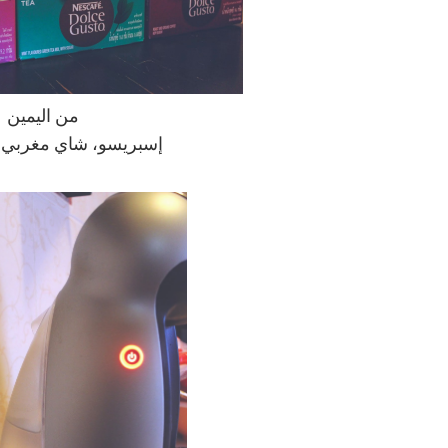
من اليمين
إسبريسو، شاي مغربي،