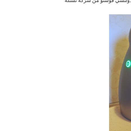
دولتشي قوستو من شركة نستله