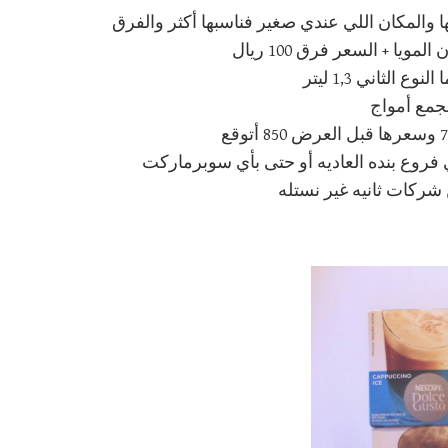
وع Genio حبيت حجمها و شكلها والمكان اللي عندي صغير فناسبها أكثر والفرق
مجمع أمواج
فروع بنده العاديه أو حتى بأي سوبرماركت
ركات ثانيه غير نستله