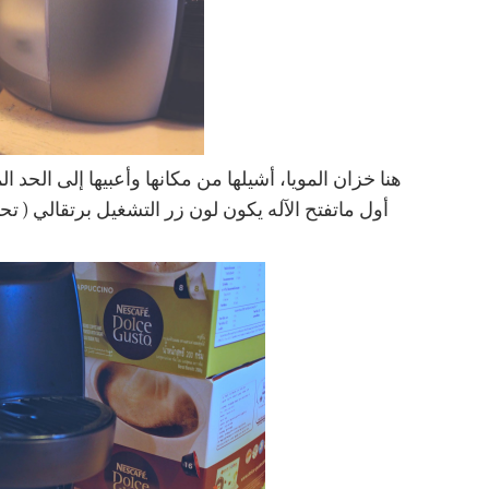
هنا خزان المويا، أشيلها من مكانها وأعبيها إلى الحد
أول ماتفتح الآله يكون لون زر التشغيل برتقالي ( تحتاج الآله 30 ثانيه عشان ت