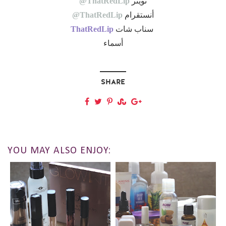
تويتر
ThatRedLip@
أنستقرام
ThatRedLip@
سناب شات
ThatRedLip
أسماء
SHARE
YOU MAY ALSO ENJOY: