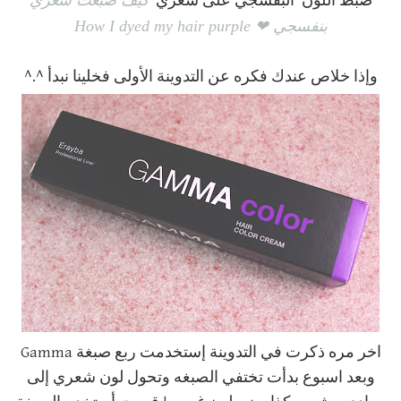
كيف صبغت شعري
ضبط اللون البفسجي على شعري
بنفسجي ❤ How I dyed my hair purple
وإذا خلاص عندك فكره عن التدوينة الأولى فخلينا نبدأ ^.^
اخر مره ذكرت في التدوينة إستخدمت ربع صبغة Gamma
وبعد اسبوع بدأت تختفي الصبغه وتحول لون شعري إلى