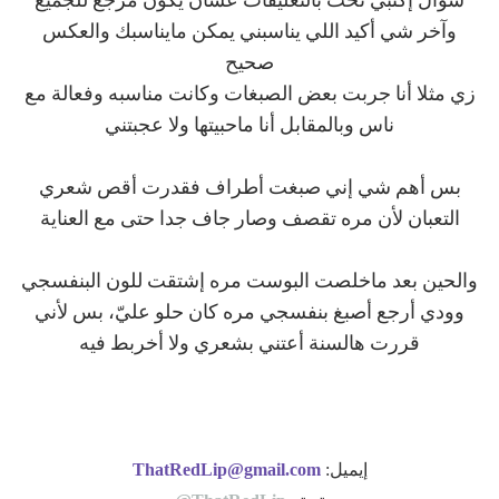
سؤال إكتبي تحت بالتعليقات عشان يكون مرجع للجميع
وآخر شي أكيد اللي يناسبني يمكن مايناسبك والعكس
صحيح
زي مثلا أنا جربت بعض الصبغات وكانت مناسبه وفعالة مع
ناس وبالمقابل أنا ماحبيتها ولا عجبتني
بس أهم شي إني صبغت أطراف فقدرت أقص شعري
التعبان لأن مره تقصف وصار جاف جدا حتى مع العناية
والحين بعد ماخلصت البوست مره إشتقت للون البنفسجي
وودي أرجع أصبغ بنفسجي مره كان حلو عليّ، بس لأني
قررت هالسنة أعتني بشعري ولا أخربط فيه
إيميل:
ThatRedLip@gmail.com