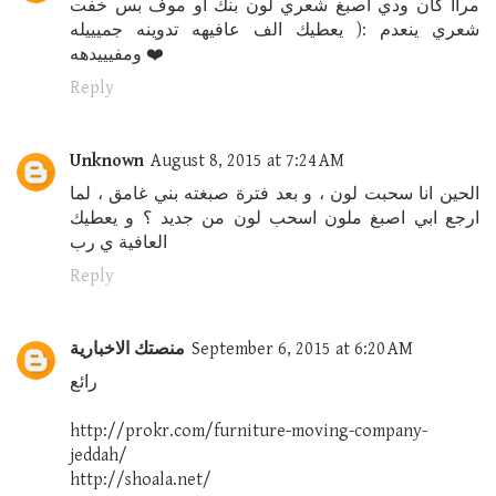
مراا كان ودي اصبغ شعري لون بنك او موف بس خفت
شعري ينعدم :( يعطيك الف عافيهه تدوينه جميييله
ومفيييدهه ❤️
Reply
Unknown
August 8, 2015 at 7:24 AM
الحين انا سحبت لون ، و بعد فترة صبغته بني غامق ، لما
ارجع ابي اصبغ ملون اسحب لون من جديد ؟ و يعطيك
العافية ي رب
Reply
September 6, 2015 at 6:20 AM
منصتك الاخبارية
رائع
http://prokr.com/furniture-moving-company-
jeddah/
http://shoala.net/