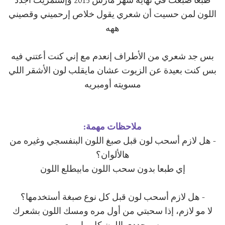
طبعا صبغت في نهاية شهر مارش 2015 وإستمريت أجدد
اللون لمن حسيت أن شعري يقول خلاص إرحميني وقصيني
ههه
بس جد شعري من الأطراف إنعدم مع إني كنت أعتني فيه
بس كنت بعيدة عن الزيوت عشان مايقلب لون الأشقر اللي
مسويته أومبريه
ملاحظات مهمة:
- هل لازم أسحب لون قبل صبغ اللون البنفسجي وغيره من
هالألوان؟
إي طبعا بدون سحب اللون مابيطلع اللون
- هل لازم أسحب لون قبل كل نوع صبغة أستخدمها؟
لا مو لازم، إذا سحبتي من أول مره ومسك اللون بشعرك