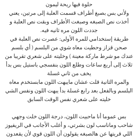
حلوة فيها ريحة ليمون
ولأني بس بصبغ أطراف قسمت العلبة إلى مرتين، يعني
أخذت نص الصبغه وصبغت الأطراف وبقت نص العلبة و
جددت اللون مره ثانيه فيه.
طريقة إستخدامي للمره الأولى: عصرت نص العلبة في
صحن قزاز وحطيت معاه شوي من البلسم ( أي بلسم
عندك مو شرط ماركة معينة ) وخليته على شعري تقريبا من
ثلاث إلى أربع ساعات وطلع اللون بنفسجي باستيل بس بدأ
يخف من ثاني غسلة
والمره الثانية قلت عشان مايبهت اللون مابستخدم معاه
البلسم وبالفعل بعد رابع غسلة بدأ يبهت اللون ونفس الشي
خليته على شعري نفس الوقت السابق
بس عموما أنا ماحبيت اللون، درجة اللون خلت وجهي
شاحب وماناسب لون بشرتي، و أغلب الأجانب في الريفيوز
اللي قريتها عن هالصبغه يقولون أن اللون قوي لأن يقعدون