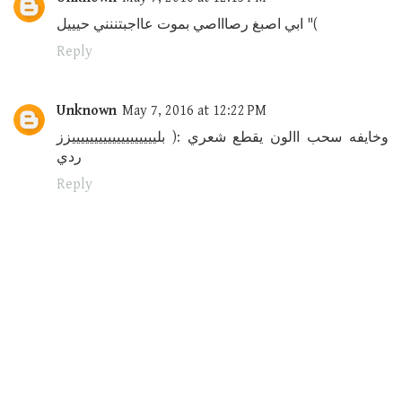
ابي اصبغ رصاااصي بموت عااجبتننني حيييل "(
Reply
Unknown
May 7, 2016 at 12:22 PM
وخايفه سحب االون يقطع شعري :( بليييييييييييييييييييزز
ردي
Reply