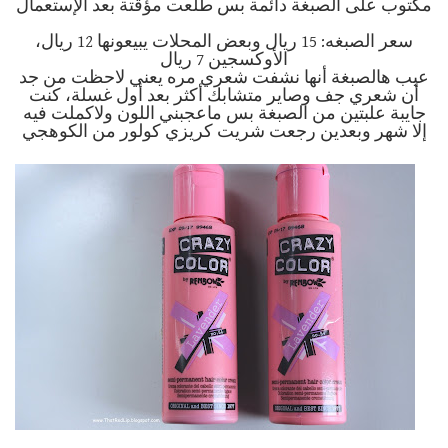
مكتوب على الصبغة دائمة بس طلعت مؤقتة بعد الإستعمال
سعر الصبغه: 15 ريال وبعض المحلات يبيعونها 12 ريال،
الأوكسجين 7 ريال
عيب هالصبغة أنها نشفت شعري مره يعني لاحظت من جد
أن شعري جف وصاير متشابك أكثر بعد أول غسلة،
كنت
جايبة علبتين من الصبغة بس ماعجبني اللون ولاكملت فيه
إلا شهر وبعدين رجعت شريت كريزي كولور من الكوهجي