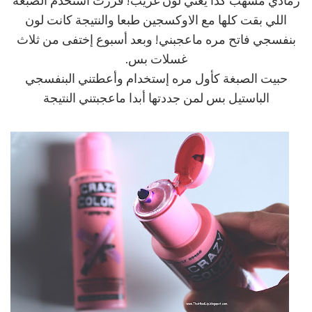
رمادي مشهب كذا يعني لون غريب! قررت أستخدم الصبغة
اللي بقت كلها مع الاوكسجين طبعا والنتيجة كانت لون
بنفسجي فاتح مره ماعجبني! وبعد أسبوع إختفى من ثلاث
غسلات بس.
حبيت الصبغة كأول مره إستخدام وأعطتني البنفسجي
الباستيل بس لمن جددتها أبدا ماعجبتني النتيجة