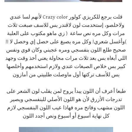
قلت برجع للكريزي كولور Crazy color لأنهم لسا عندي
ولاخلصو، إستخدمت لون لاڤندر بس للاسف صبغت ثلاث
مرات وكل مره نص ساعة ( زي ماهو مكتوب على العلبة
)وأغسل شعري! وكل مره يصبغ على خصل إي وخصل لا !!
صحيح طلع اللون بنفسجي ومره عجبني وكان قوي ونفس
اللي أبغاه بس بعد ثلاث مرات محاولة يعني أخذ وقت وجهد
كبير بس خلاص الصبغات عندي ولازم استخدمهم وأخلصها
بس للأسف تركتها أول ماوصلت طلبيتي من أمازون
طبعا أعرف أن اللون يبدأ يروح لمن يقلب لون الشعر على
تدرجات الأزرق لأن هو اللون الأصلي للبنفسجي ويصير
اللون مشهب وفاتح مره فهاذا عيب اللون البنفسجي لازم
كل نهاية أسبوع أو أسبوع ونص أجدد اللون