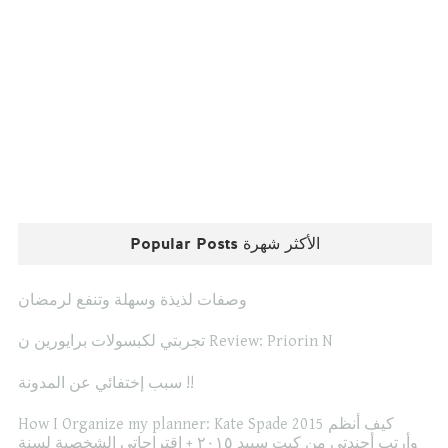
Popular Posts الأكثر شهرة
وصفات لذيذة وسهلة وتنفع لرمضان
تجربتي لكبسولات برايورين ن Review: Priorin N
سبب إختفائي عن المدونة !!
How I Organize my planner: Kate Spade 2015 كيف أنظم
وأرتب أجندتي من كيت سبيد ٢٠١٥ + إقتراحاتي الشخصية لسنة