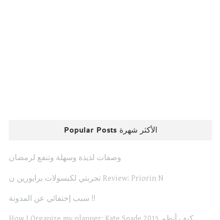
Popular Posts الأكثر شهرة
وصفات لذيذة وسهلة وتنفع لرمضان
تجربتي لكبسولات برايورين ن Review: Priorin N
سبب إختفائي عن المدونة !!
How I Organize my planner: Kate Spade 2015 كيف أنظم