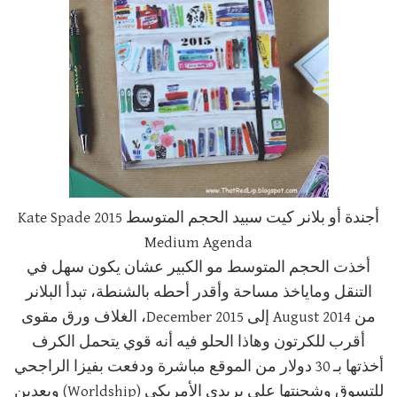
أجندة أو بلانر كيت سبيد الحجم المتوسط Kate Spade 2015
Medium Agenda
أخذت الحجم المتوسط مو الكبير عشان يكون سهل في
التنقل وماياخذ مساحة وأقدر أحطه بالشنطة، تبدأ البلانر
من August 2014 إلى December 2015، الغلاف ورق مقوى
أقرب للكرتون وهاذا الحلو فيه أنه قوي يتحمل الكرف
أخذتها بـ 30 دولار من الموقع مباشرة ودفعت بفيزا الراجحي
للتسوق وشحنتها على بريدي الأمريكي (Worldship) وبعدين