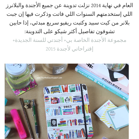
العام في نهاية 2014 نزلت تدوينة عن جميع الأجندة والبلانرز
اللي إستخدمتهم السنوات اللي فاتت وذكرت فيها إن جبت
بلانر من كيت سبيد وكتبت ريفيو سريع مبدئي، إذا حابين
تشوفون تفاصيل أكثر شيكو على التدوينة:
مجموعة الأجندة الخاصة بي+ أجندتي للسنة الجديدة+
إقتراحاتي لأجندة 2015