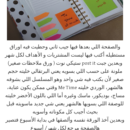
والصفحة اللي بعدها فيها جيب ثاني وحطيت فيه اوراق
مستطيله أكتب فيها ليست المشتريات و الأهداف لكل شهر
وبعدين جبت post it ستيكي نوت ( ورق ملاحظات صغير)
ملونة على حسب اللي بسويه يعني البرتقالي خليته حجم
صغير لأن بكتب فيه شي واحد وهو المسلسل اللي بشوفه
هالشهر، الوردي خليته Me Time وقتي ممكن يكون عناية،
مساج، بوديكور، ماسك وغيره أما اللي باللون الأخضر خليته
للوصفة اللي بسويها هالشهر يعني شي جديد ماسويته قبل
بحيث أجيب كل مكوناته وأسويه
وبعدين آخذ الورقة نفسه وألصقها في بداية الأسبوع فتصير
هالصفحة مرجع لكل شهر/ أسبوع