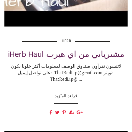
IHERB
iHerb Haul مشترياتي من اي هيرب
لاتنسون تقرأون صندوق الوصف لمعلومات أكثر خلونا نكون
على تواصل إيميل: ThatRedLip@gmail.com تويتر:
ThatRedLip@ ...
قراءة المـَزيد