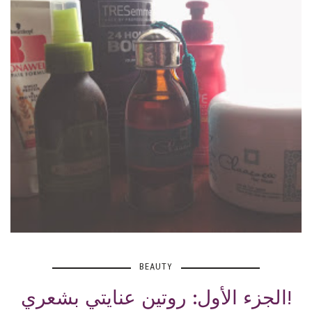
BEAUTY
الجزء الأول: روتين عنايتي بشعري!