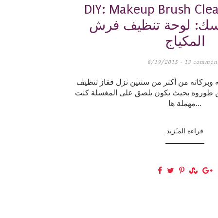
DIY: Makeup Brush Cle
فسك: لوحة تنظيف فرش
المكياج
8/19/2015 -
13 commen
ه وبركاته من أكثر من سنتين نزل قفاز تنظيف
ن طوروه بحيث يكون يلصق على المغسلة كنت
مهملة ها...
قراءة المـَزيد