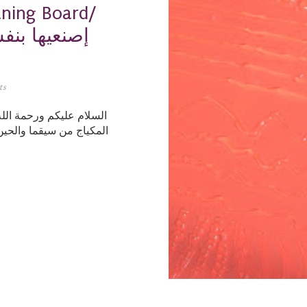
aning Board/
إصنعيها بن
ts
السلام عليكم ورحمة الل
المكياج من سيقما والحي