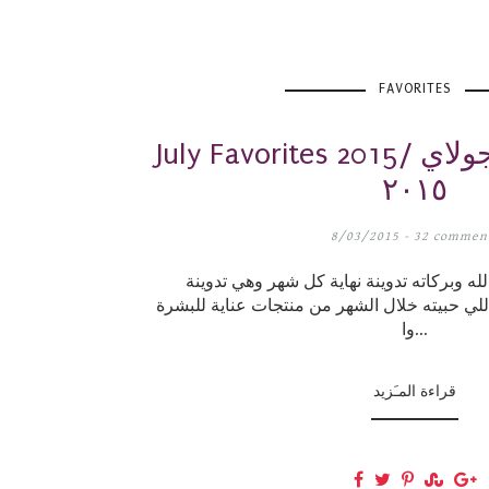
FAVORITES
July Favorites 2015/ مفضلات شهر جولاي
٢٠١٥
8/03/2015 -
32 commen
ه وبركاته تدوينة نهاية كل شهر وهي تدوينة
للي حبيته خلال الشهر من منتجات عناية للبشرة
وا...
قراءة المـَزيد