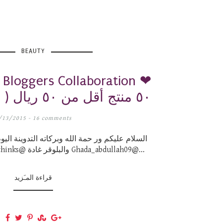
BEAUTY
! Bloggers Collaboration ❤
٥٠ منتج أقل من ٥٠ ريال ( تعاون مدونات)
/13/2015 -
16 comments
السلام عليكم ور حمة الله وبركاته التدوينة اليو
مع البلوقر أمل Terter_thinks@ والبلوقر غادة Ghada_abdullah09@...
قراءة المـَزيد