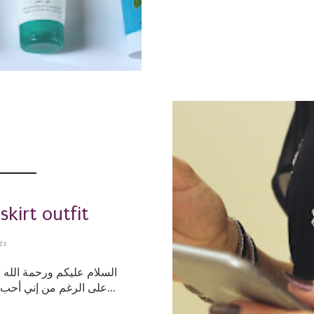
أبيض للمساء ❤ fit
ts
السلام عليكم ورحمة الله و
على الرغم من إني أحب التنسيقات بس مقله في التدوين فيها بحاول بي...