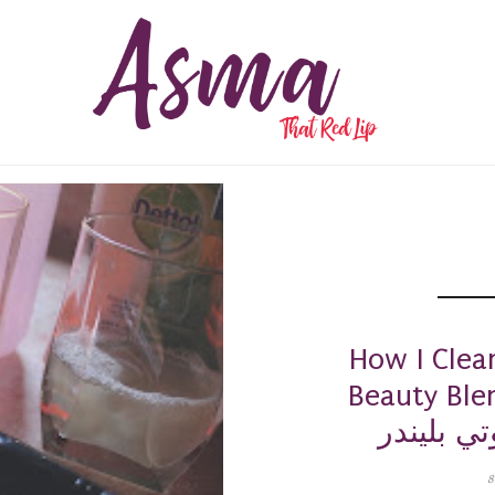
How I Cle
Bea / كيف أنظف فرش
تي بليندر