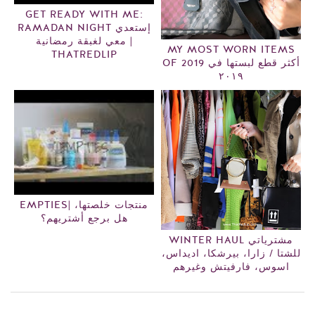
GET READY WITH ME:
RAMADAN NIGHT إستعدي
معي لغبقة رمضانية |
MY MOST WORN ITEMS
THATREDLIP
OF 2019 أكثر قطع لبستها في
٢٠١٩
EMPTIES| منتجات خلصتها،
هل برجع أشتريهم؟
WINTER HAUL مشترياتي
للشتا / زارا، بيرشكا، اديداس،
اسوس، فارفيتش وغيرهم