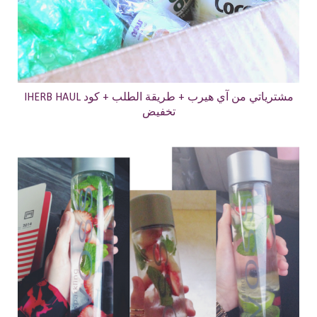
IHERB HAUL مشترياتي من آي هيرب + طريقة الطلب + كود
تخفيض