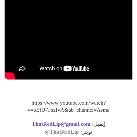
https://www.youtube.com/watch?
v=oEfU7FszIvA&ab_channel=Asma
ThatRedLip@gmail.com
إيميل:
ThatRedLip@
تويتر: