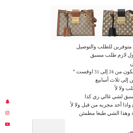
م متوفرين للطلب والتوصيل
مول لازم طلب مسبق
ش
 31 اوقست "
 إلى ثلاث أسابيع
ب ولا لأ
سبق لشي غالي زي كذا
اذا أحد مجربه من قبل ولا لأ
كة وهذا الشي طبعا مطمئن