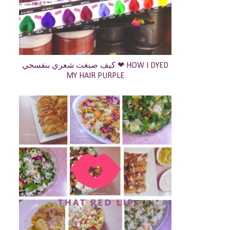
كيف صبغت شعري بنفسجي ❤ HOW I DYED
MY HAIR PURPLE