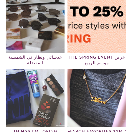
THE SPRING EVENT عرض
عدساتي ونظاراتي الشمسية
موسم الربيع
المفضلة
THINGS I'M LOVING
MARCH FAVORITES 2016 /