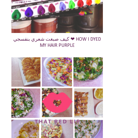
كيف صبغت شعري بنفسجي ❤ HOW I DYED
MY HAIR PURPLE