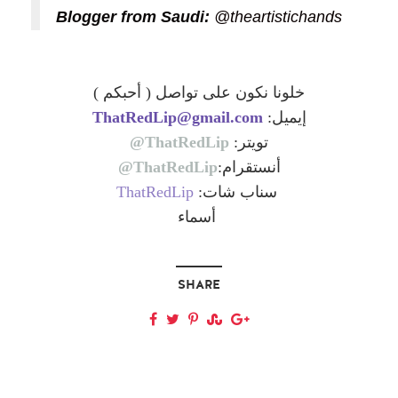
Blogger from Saudi:
@theartistichands
خلونا نكون على تواصل ( أحبكم )
ThatRedLip@gmail.com
إيميل:
ThatRedLip@
تويتر:
ThatRedLip@
أنستقرام:
ThatRedLip
سناب شات:
أسماء
SHARE