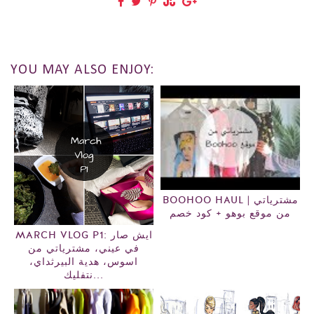
YOU MAY ALSO ENJOY:
BOOHOO HAUL | مشترياتي
من موقع بوهو + كود خصم
MARCH VLOG P1: ايش صار
في عيني، مشترياتي من
اسوس، هدية البيرثداي،
نتفليك...