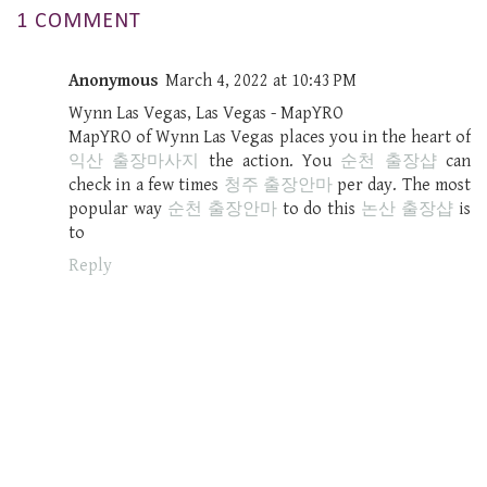
1 COMMENT
Anonymous
March 4, 2022 at 10:43 PM
Wynn Las Vegas, Las Vegas - MapYRO
MapYRO of Wynn Las Vegas places you in the heart of
익산 출장마사지
the action. You
순천 출장샵
can
check in a few times
청주 출장안마
per day. The most
popular way
순천 출장안마
to do this
논산 출장샵
is
to
Reply