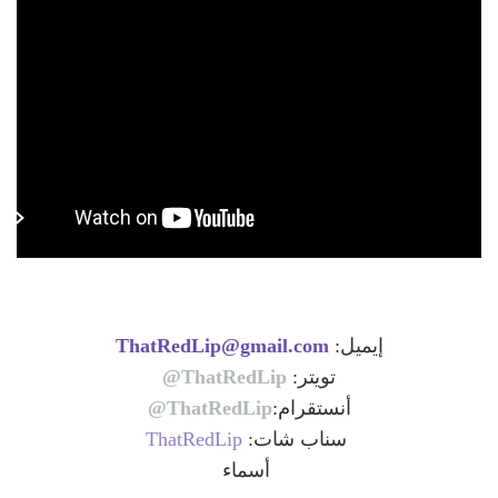
ThatRedLip@gmail.com
إيميل:
ThatRedLip@
تويتر:
ThatRedLip@
أنستقرام:
ThatRedLip
سناب شات:
أسماء