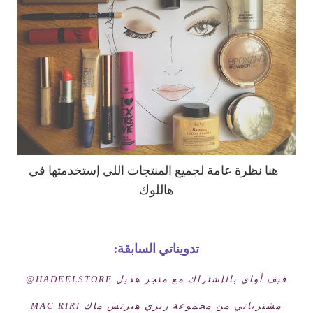
هنا نظرة عامة لجميع المنتجات اللي إستخدمتها في
هاللوك
تدويناتي السابقة:
قيف أواي بالإشتراك مع متجر هديل HADEELSTORE@
مشترياتي من مجموعة ريري هيرتس ماك MAC RIRI