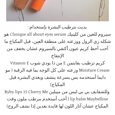
بديت بترطيب البشرة بإستخدام:
سيروم للعين من كلينيك Clinique all about eyes serum هو
شكله زي الرول ووزعته على منطقة العين، قبل المكياج ما
أحب أحط كريم عيون أكتفي بالسيروم عشان يخفف من
الإنتفاخ
كريم ترطيب بفايتمن E من ذا بودي شوب Vitamin E
Moisture Cream وزعته على كل الوجه بما فيه الرقبة ( مو
دايما أستخدمه بس بسرعة ينشف ويغذي البشره قبل
المكياج)
وللشفايف بي بي لبس من ميبلين Byby lips 15 Cherry Me
lip balm Maybelline ( أحب أستخدم مرطب ملون وقت
المكياج عشان آثار اللون لها فايدة بعدين إذا نشف الروج)