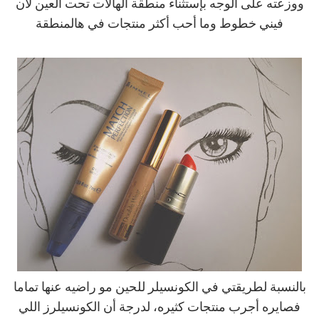
ووزعته على الوجه بإستثناء منطقة الهالات تحت العين لأن
فيني خطوط وما أحب أكثر منتجات في هالمنطقة
بالنسبة لطريقتي في الكونسيلر للحين مو راضيه عنها تماما
فصايره أجرب منتجات كثيره، لدرجة أن الكونسيلرز اللي