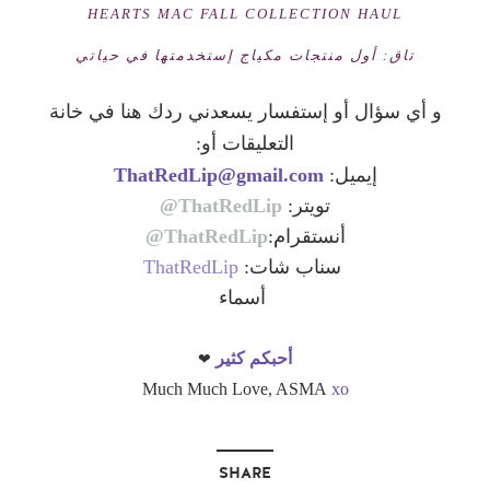
HEARTS MAC FALL COLLECTION HAUL
تاق: أول منتجات مكياج إستخدمتها في حياتي
و أي سؤال أو إستفسار يسعدني ردك هنا في خانة
التعليقات أو:
إيميل:
ThatRedLip@gmail.com
تويتر:
ThatRedLip@
أنستقرام:
ThatRedLip@
سناب شات:
ThatRedLip
أسماء
❤
أحبكم كثير
Much Much Love, ASMA
xo
SHARE