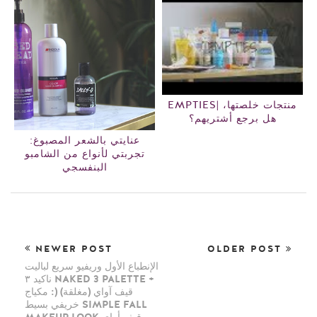
EMPTIES| منتجات خلصتها،
هل برجع أشتريهم؟
عنايتي بالشعر المصبوغ:
تجربتي لأنواع من الشامبو
البنفسجي
NEWER POST
OLDER POST
الإنطباع الأول وريفيو سريع لباليت
ناكيد ٣ NAKED 3 PALETTE +
قيف آواي (مغلقة) (: مكياج
خريفي بسيط SIMPLE FALL