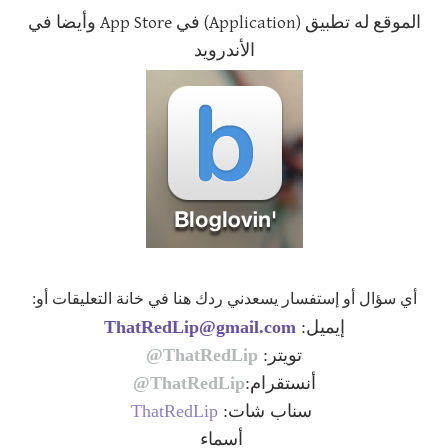
الموقع له تطبيق (Application) في App Store وأيضا في
الأندرويد
أي سؤال أو إستفسار يسعدني ردك هنا في خانة التعليقات أو:
إيميل:
ThatRedLip@gmail.com
تويتر:
ThatRedLip@
أنستقرام:
ThatRedLip@
سناب شات:
ThatRedLip
أسماء