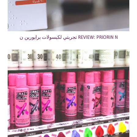
تجربتي لكبسولات برايورين ن REVIEW: PRIORIN N