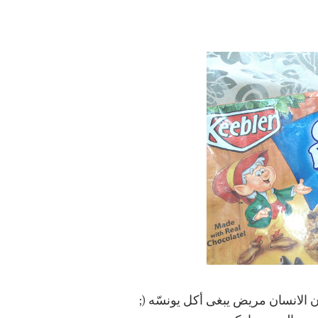
الانسان مريض يبغى أكل يونسّه (;