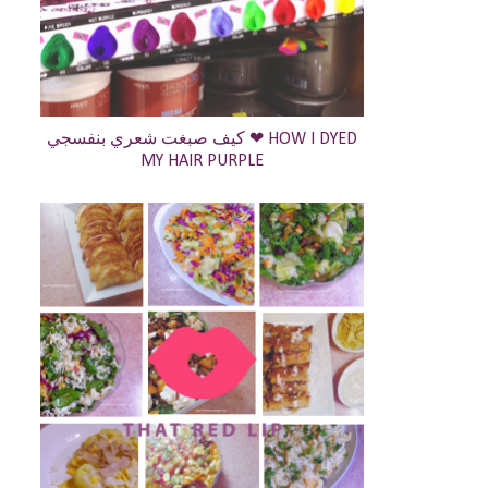
كيف صبغت شعري بنفسجي ❤ HOW I DYED
MY HAIR PURPLE