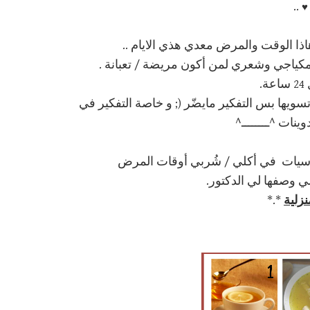
..
♥
اذا الوقت والمرض معدي هذي الايام ..
اجي وشعري لمن أكون مريضة / تعبانة .
.
ويها بس التفكير مايضّر (; و خاصة التفكير في
ينات ^ــــــــ^
اسيات في أكلي / شُربي أوقات المرض
 وصفها لي الدكتور.
نزلية
*.*