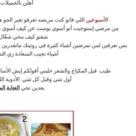
أهلن بالجميلات
الأسبوعين
اللي فاتو كنت مريضه تعرفو تغير الجو ه
من مرضي إستوحيت أنو أسوي بوست عن كيف أسوي مكي
شفتو كيف مخي شغّال 24 ساعة
بس تعرفين لمن تمرضين أشياء كثيرة في روتينك ماتقدرين تس
أشياء تجيب السعادة زي التدو
طيب قبل المكياج والشعر خليني أقولكم إيش الأس
أول شي وقبل كل شي الأدوية اللي
بعدين تجي
العناية الم