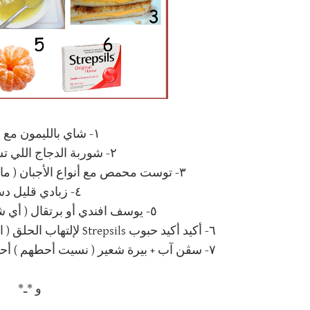
١- شاي بالليمون مع العسل ..
٢- شوربة الدجاج اللي تسويها ماما ..
٣- توست محمص مع أنواع الأجبان ( مايكفيني نوع جبن واحد ) *.*
٤- زبادي قليل دسم ..
٥- يوسف افندي أو برتقال ( أي شي فيه فيتامين C ) ..
٦- أكيد أكيد حبوب Strepsils لإلتهاب الحلق ( النكهة الأصلية ) ماأحب النكهات ..
٧- سڤن آب + بيرة شعير ( نسيت أحطهم ) أحيانا تقلب معدتي وأحتاج أشربه ..
و *ـ*