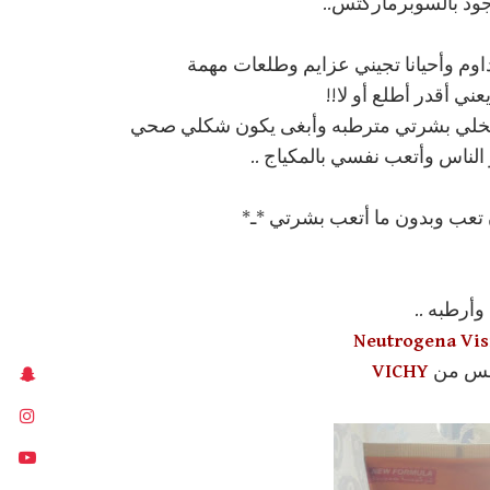
جود بالسوبرماركتس..
أداوم وأحيانا تجيني عزايم وطلعات مهمة
 أقدر أطلع أو لا!!
ه يخلي بشرتي مترطبه وأبغى يكون شكلي صحي
الناس وأتعب نفسي بالمكياج ..
تعب وبدون ما أتعب بشرتي *ـ*
أرطبه ..
مس من
VICHY