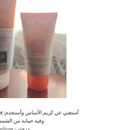
أستغني عن كريم الأساس وأستخدم:
MAC studio moisture tint
وفيه حمايه من الشمس  15
درجتي: Medium