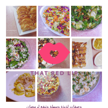
وصفات لذيذة وسهلة وتنفع لرمضان