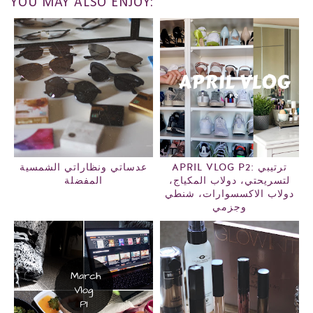
YOU MAY ALSO ENJOY:
APRIL VLOG P2: ترتيبي
عدساتي ونظاراتي الشمسية
لتسريحتي، دولاب المكياج،
المفضلة
دولاب الاكسسوارات، شنطي
وجزمي