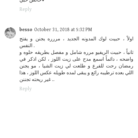
خالص حبي♥️
Reply
besso
October 31, 2018 at 5:32 PM
اولاً ، حبيت لوك المدونه الجديد ، مررره يجنن و يفتح
النفس .
ثانياً ، حبيت الريفيو مرره شامل و مفصل بطريقه حلوه و
واضحه ، دائماً اسمع مدح على زيت اللوز ، لكن اذكر في
رمضان رحت للفرع و طلعت لي زيت الشيا ، مو يجنن
اللي بعده ترطيبه رائع و يبقى لمده طويله عكس اللوز ، هذا
غير ريحته تجننن ..
Reply