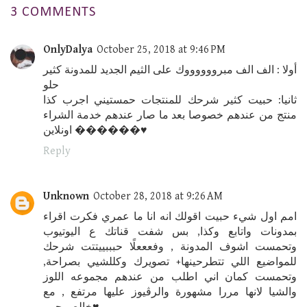
3 COMMENTS
OnlyDalya
October 25, 2018 at 9:46 PM
أولا : الف الف مبرووووووك على الثيم الجديد للمدونة كثير
حلو
ثانيا: حبيت كثير شرحك للمنتجات حمستيني اجرب كذا
منتج من عندهم خصوصا بعد ما صار عندهم خدمة الشراء
اونلاين ������♥️
Reply
Unknown
October 28, 2018 at 9:26 AM
امم اول شيء حبيت اقولك انه انا ما عمري فكرت اقراء
بمدونات واتابع وكذا, بس شفت قناتك ع اليوتيوب
وتحمست اشوف المدونة , وفعععلًا حبببييتتت شرحك
للمواضيع اللي تتطرحينها+ تصويرك وكللشيي بصراحة,
وتحمست كمان اني اطلب من عندهم مجموعه اللوز
والشيا لانها مررا مشهورة والرڤيوز عليها مرتفع , مع