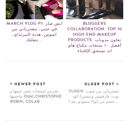
BLOGGERS
MARCH VLOG P1: ايش صار
COLLABORATION: TOP 10
في عيني، مشترياتي من
HIGH END MAKEUP
اسوس، هدية البيرثداي،
PRODUCTS تعاون مدونات:
نتفليك...
أفضل ١٠ منتجات مكياج هاي
اند تستحق الإقتناء
NEWER POST
OLDER POST
VLOG15: مشترياتي من شوب
تجربتي لمنتجات شعر حبيتها و
بوب، فارفيتش ونمشي/ كود
ماحبيتها OUAI,CHRISTOPHE
خصم من ايوا/ سموذي بعد ا...
ROBIN, COLAB