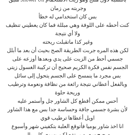
بالنسبة لأول منتج وهو زيت الاستحمام Shower Oil سبق
وجربته من زمان
بس كان استخدامي له خطأ
كنت أحطه على اللوفة وهي مبللة فما كان يعطيني تنظيف
ولا أي نتيجة
وغير كذا ماتقبلت ريحته
لكن هذه المره جربت الطريقة الصح بحيث أن بعد ما أبلل
جسمي أحط من الزيت على يدي وبعدها أوزعه على
الجسم نفس فكرة الكريم صحيح أن تركيبة الغسول زيتي
بس مجرد ما ينمسح على الجسم يتحول إلى سائل
وبالفعل أعطاني نتيجة رائعة من نظافة ونعومة وترطيب
وريحة حلوة
أحس ممكن أقطع كل الشاور جل وأستمر عليه
لأن بشرة جسمي جافة وحساسة جدا بس مع هذا الشاور
اويل أعطاها ترطيب قوي
انا اخذ شاور يوميا فأتوقع العلبة بتكفيني شهر وأسبوع