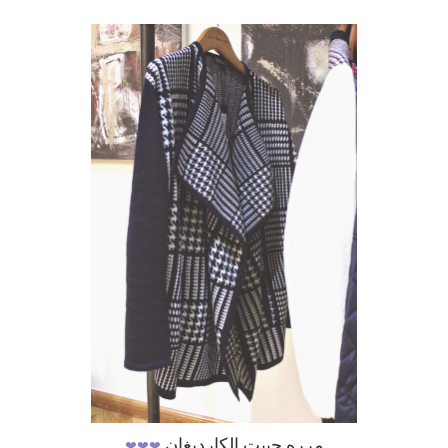
❤
❤
❤
مرره حبيت الكارديغان