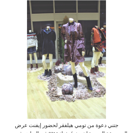
جتني دعوة من تومي هيلفقر لحضور إيفنت عرض