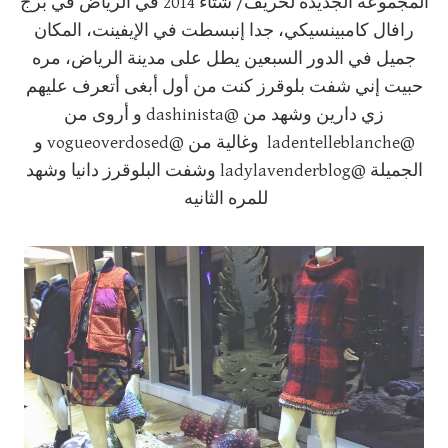
المجموعة الجديدة لخريف/ شتاء 2014 في الرياض في برج
رافال كامبينسيكي، جدا إنبسطت في الإيفينت، المكان
جميل في الدور السبعين يطل على مدينة الرياض، مره
حبيت إني شفت بلوقرز كنت من أول أبغى أتعرف عليهم
زي دارين وشهد من @dashinista و أروى من
@ladentelleblanche وغالية من @vogueoverdosed و
الجميلة @ladylavenderblog وشفت البلوقرز دانيا وشهد
للمره الثانيه