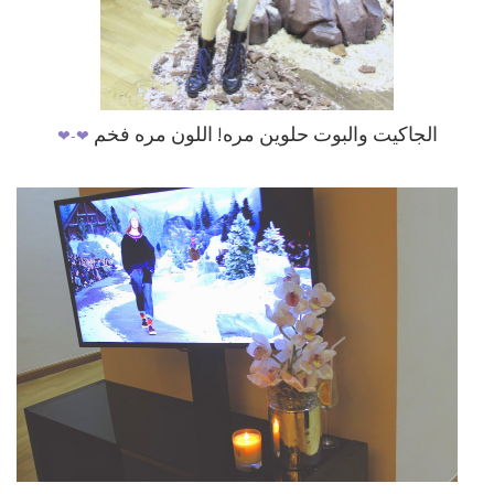
❤
❤-
الجاكيت والبوت حلوين مره! اللون مره فخم