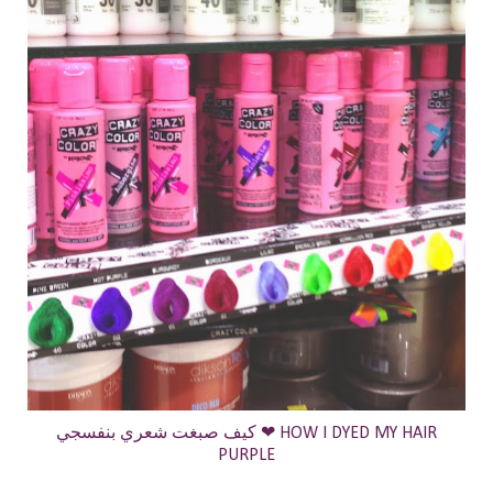
كيف صبغت شعري بنفسجي ❤ HOW I DYED MY HAIR
PURPLE