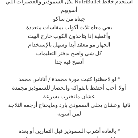
أستخدم خلاط NutriBullet لكل السموذيز والعصيرات اللي
أسويهم
جبناه من ساكو
يجي معاه ثلاث أكواب بمقاسات متعددة
وأغطية إذا بتاخذون الكوب خارج البيت
الجهاز مو معقد أبدا وسهل بالإستخدام
كل شي واضح بدفتر التعليمات
أنصح فيه جدا
* لو لاحظتوا كتبت موزة مجمدة / أناناس مجمد
أولا: أحب أحتفظ بالفواكه والخضار للسموذيز مجمدة
عشان ماتخترب بسرعة
ثانيا: وعشان يخلي السموذي بارد ومايحتاج أرجعه الثلاجة
لمن أسويه
* بالعادة أشرب السموذيز قبل التمارين أو بعده