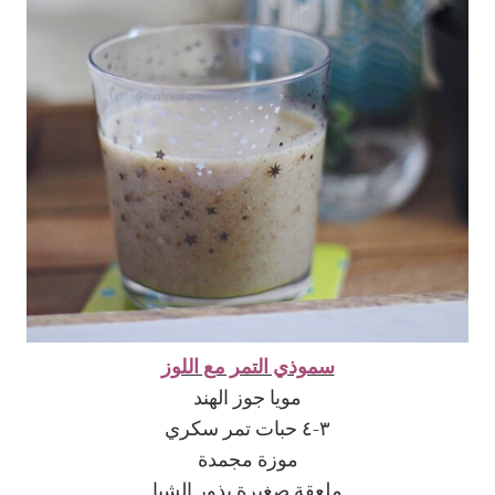
سموذي التمر مع اللوز
مويا جوز الهند
٣-٤ حبات تمر سكري
موزة مجمدة
ملعقة صغيرة بذور الشيا