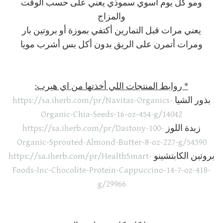
ومو كل يوم أسوي سموذي يعني على حسب الوقت
والمزاج
يعني مرات قبل التمارين أكتفي بموزة أو بروتين بار
ومرات أتمرن على الريق بدون أكل بس أشرب مويا
* روابط المنتجات اللي أخذتها من اي هيرب:
بذور الشيا
https://sa.iherb.com/pr/Navitas-Organics-
Organic-Chia-Seeds-16-oz-454-g/14042
زبدة اللوز
https://sa.iherb.com/pr/Dastony-100-
Organic-Sprouted-Almond-Butter-8-oz-227-g/54390
بروتين الكابتشينو
https://sa.iherb.com/pr/HealthSmart-
Foods-Inc-Chocolite-Protein-Cappuccino-14-7-oz-418-
g/29966