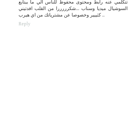
تتكلمي عنه رابط ومحتوى محفوظ للناس الي ما ببتابع
السوشيال ميديا وسناب ...شكرررررا من القلب افدتيني
كثييير وخصوصا عن مشترياتك من اي هيرب ..
Reply