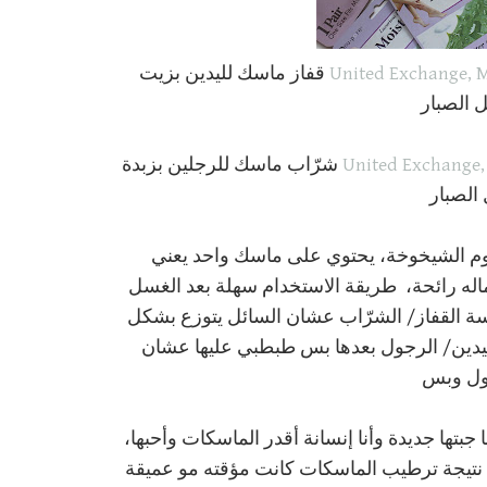
United Exchange, Mo
قفاز ماسك لليدين بزيت
 الصبار
United Exchange, M
شرّاب ماسك للرجلين بزبدة
الصبار
اوم الشيخوخة، يحتوي على ماسك واحد يعني
له رائحة، طريقة الاستخدام سهلة بعد الغسل
سة القفاز/ الشرّاب عشان السائل يتوزع بشكل
لازم تغسلين اليدين/ الرجول بعدها بس طبطبي عليها عشان
جول وبس
ها جديدة وأنا إنسانة أقدر الماسكات وأحبها،
لي نتيجة ترطيب الماسكات كانت مؤقته مو عميقة