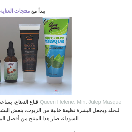
ببدأ مع
منتجات العناية
Queen Helene, Mint Julep Masque
قناع النعناع، يسا
للجلد ويجعل البشرة نظيفة خالية من الزيوت، ينعش الب
السوداء، صار هذا المنتج من أفضل الم