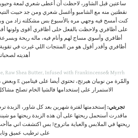
ساعتين قبل الشاور، لاحظت أن أعطى شعري لمعة وحيوية،
نقطتين منه مع الشامبو وأغسل شعري ومن جد حبيت النتيج
كنت أمسح فيه وجهي مره بالأسبوع بس مشكلته زاد من وبر 
على أظافري ولاحظت بالفعل خلى أظافري أقوى ولونها أفض
أظافري وأسوي مساج لهم وأنام فيه، ماله ريحة وبسرعة
أظافري وأقدر أقول هو من المنتجات اللي غيرت في تقوية 
أهديته لصحبات
e, Raw Shea Butter, Infused with Frankincense& Myrrh
والمّرة من نوب
الاستمرار على إستخدامها فالشيا الخام تصلح مشاكل وع
تجربتي:
إستخدمتها لفترة شهرين بعد كل شاور، الزبدة ترطي
ماقدرت أستحمل ريحتها على أن هذه الزبدة ريحتها مو شين
ريحتها في الملابس والعباية ماتروح! بس اكتشفت اني ماأحب سي
على ترطيب عميق وثا