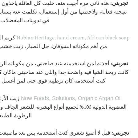
تجربتي:
هذه ثاني مره أجيب منه، خليت كل العائلة ياخذون م
نتيجته فعالة، ولاحظتها من أول إستعمال، تكلمت عنه بسنابي
في تدوينات المفضلات 
Nubian Heritage, hand cream, African black soap
كريم الي
من أهم مكوناته الشوفان، جل الصبار، زيت خشب ا
تجربتي:
أخذته لمن استخدمته عند صاحبتي، من مكوناته الرئ
كانت ريحة الشيا فيه واضحة جدا واللي عند صاحبتي ماكان كذ
كنت أستخدمه كان ترطيبه قوي حتى لمن أغسل ي
Now Foods, Solutions, Organic Argan Oil
زيت الآر
العضوية الدولية 100% لجميع أنواع البشرة، للشع
الرطوبة الطبيع
تجربتي:
قبل لا أصبغ شعري كنت أستخدمه بس بعد ماصبغت 