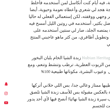
 فيه أيام كنت أتكاسل لمن أستخدمه فأخلط
ة هجد لي شعري وأعطاه نعومة وحيوية، أيضا
وجهي ووقفته، لكن إستعمالي الفعلي له حاليا
ل بكثير، أستخدمه في روتين الليل أمسح فيه
 يمتصه الجلد، صار لي سنتين أستخدمه على
وتطويل أظافري، من كثر ماهو عاجبني المنتج
ي
Nubian Heritag
زبدة الشيا الخام بلبان البخور
يان هيرتج، تحتوي أيضا على فيتامين E وبعض من الزيوت العطرية، ترطب وتنشط وتنعم، ومع
يوب البشرة، مكوناتها طبيعية 100%
بها ممتاز وعالي جدا، بس اللي خلاني أتركها
ة بالعكس مقبولة بس للأسف زبدة الشيا تلصق
رة زبدة الشيا نهائيا! أنصح فيها لأي أحد يدور
بت للجسم