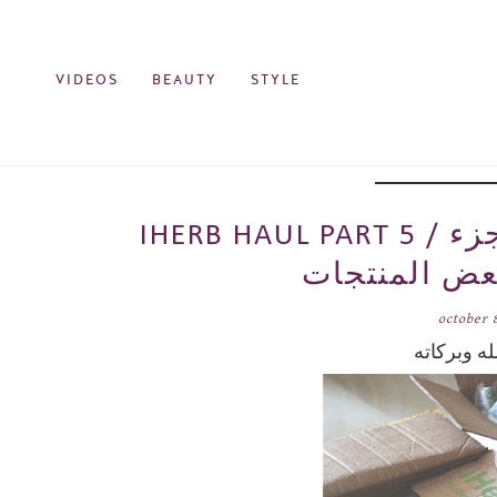
VIDEOS
BEAUTY
STYLE
IHERB HAUL PART 5 / مشترياتي من موقع اي هيرب الجزء
عض المنتجات
october 
ه وبركاته