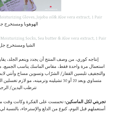
isturizing Gloves, Jojoba oil& Aloe vera extract, 1 Pair
الهوهوبا ومستخرج جل
oisturizing Socks, Sea butter & Aloe vera extract, 1 Pair
الشيا ومستخرج جل 
إنتاجه كوري، من وصف المنتج أن يجدد وينعم الجلد، يق
استعمال مرة واحدة فقط، مقاس الماسك يناسب الجميع، ما
والتجفيف تلبسين القفاز/ الشرّاب وتسوين مساج وأنتي لاب
متساوي وبعد 20 أو 30 تشيلينه وترمينه، مو 
تترطب اليدين/ الر
تجربتي لكل الماسكين:
تحمست على الفكرة وكانت وقت ما جبت
أستعملهم قبل النوم، كنوع من الدلع والإسترخاء، بالنسبة 