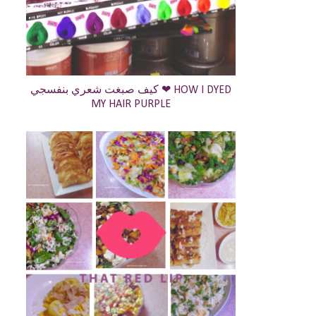
كيف صبغت شعري بنفسجي ❤ HOW I DYED
MY HAIR PURPLE