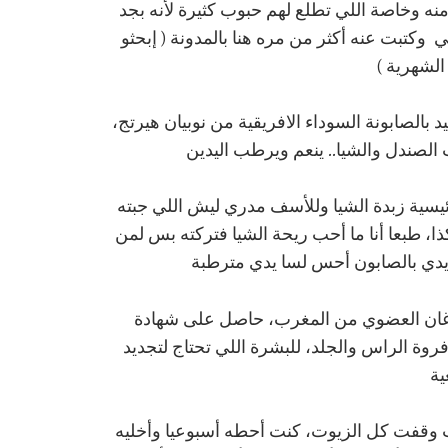
نه وخاصة اللي تطلع لهم حبوب كثيرة لأنه بجد
 وكتبت عنه أكثر من مره هنا بالمدونة ( إبحثو
الشهرية )
د بالصابونة السوداء الافريقية من نوبيان هيرتج،
لصندل والشيا.. ينعم ويرطب اليدين
يسية زبدة الشيا وللأسف مدري ليش اللي جبته
ا، طبعا أنا ما أحب ريحة الشيا فتركته بس لمن
دي بالصابون أحس لسا يدي مترطبة
غان العضوي من المغرب، حاصل على شهادة
ر الجاف وفروة الراس والجلد، للبشرة اللي تحتاج لتجديد
ية
وقفت كل الزيوت، كنت أحطه أسبوعيا وأخليه