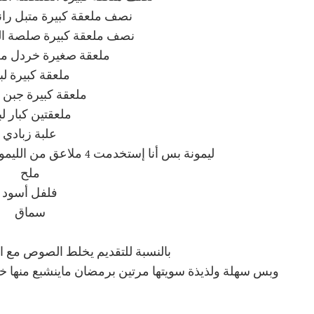
نصف ملعقة كبيرة متبل رانش م
نصف ملعقة كبيرة صلصة الثوم 
ملعقة صغيرة خردل من eshly
ملعقة كبيرة لب
ملعقة كبيرة جبن 
ملعقتين كبار ل
علبة زبادي
ليمونة بس أنا إستخدمت 4 ملاعق من الليمون المعصور من حدائق فيكتوريا
ملح
فلفل أسود
سماق
بالنسبة للتقديم يخلط الصوص مع ا
وبس سهلة ولذيذة سويتها مرتين برمضان ماينشبع منها خ