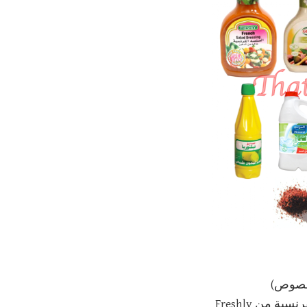
الصوص)
 من Freshly