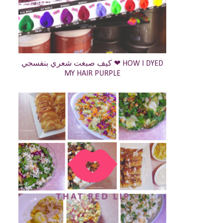
كيف صبغت شعري بنفسجي ❤ HOW I DYED
MY HAIR PURPLE